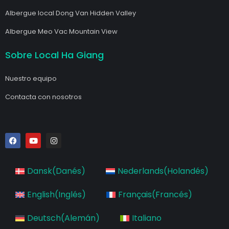
Albergue local Dong Van Hidden Valley
Albergue Meo Vac Mountain View
Sobre Local Ha Giang
Nuestro equipo
Contacta con nosotros
F
Y
I
a
o
n
c
u
s
e
t
t
b
u
a
Dansk
(
Danés
)
Nederlands
(
Holandés
)
o
b
g
o
e
r
k
a
English
(
Inglés
)
Français
(
Francés
)
m
Deutsch
(
Alemán
)
Italiano