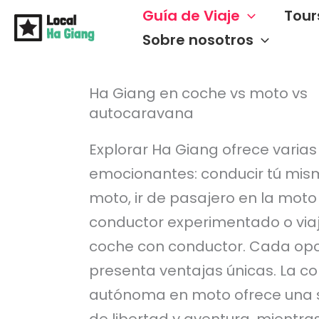
Ir
Guía de Viaje
Tour
al
Sobre nosotros
contenido
Ha Giang en coche vs moto vs
autocaravana
Explorar Ha Giang ofrece varia
emocionantes: conducir tú mis
moto, ir de pasajero en la moto
conductor experimentado o via
coche con conductor. Cada op
presenta ventajas únicas. La c
autónoma en moto ofrece una 
de libertad y aventura, mientras