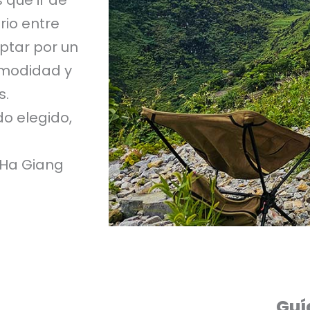
rio entre
Optar por un
omodidad y
s.
o elegido,
 Ha Giang
Guí