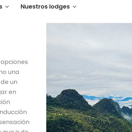
s
Nuestros lodges
s opciones
mo una
 de un
jar en
ción
onducción
sensación
 que ir de