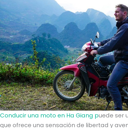
Conducir una moto en Ha Giang p
uede ser u
que ofrece una sensación de libertad y ave