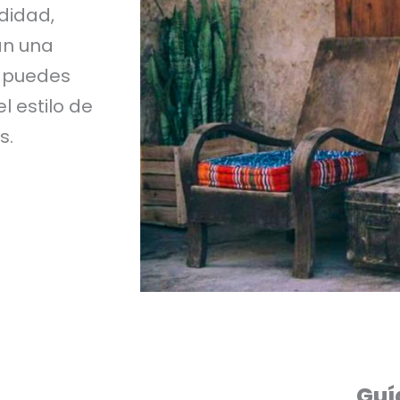
didad,
an una
e puedes
l estilo de
s.
Guí