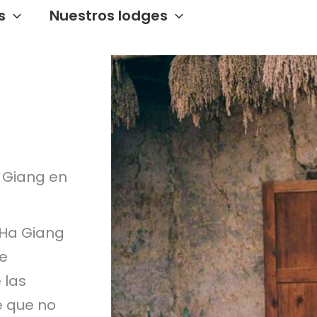
s
Nuestros lodges
 Giang en
 Ha Giang
de
 las
e que no