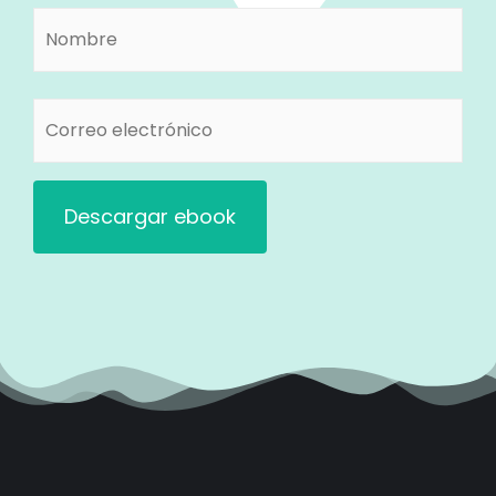
Nombre
Nombre
(Obligatorio)
Correo
electrónico
(Obligatorio)