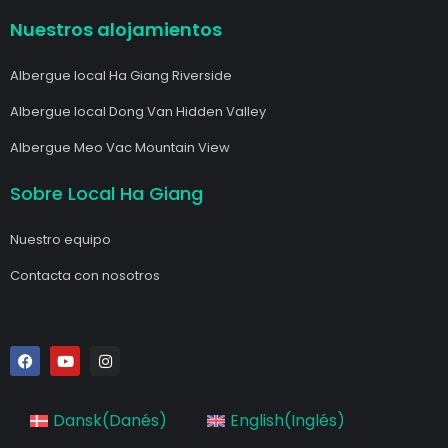
Nuestros alojamientos
Albergue local Ha Giang Riverside
Albergue local Dong Van Hidden Valley
Albergue Meo Vac Mountain View
Sobre Local Ha Giang
Nuestro equipo
Contacta con nosotros
F
Y
I
a
o
n
c
u
s
e
t
t
b
u
a
Dansk
(
Danés
)
English
(
Inglés
)
o
b
g
o
e
r