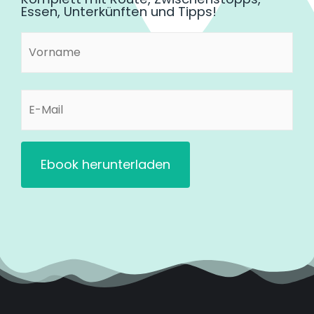
Essen, Unterkünften und Tipps!
Vorname
Vorname
(erforderlich)
E-
Mail
(erforderlich)