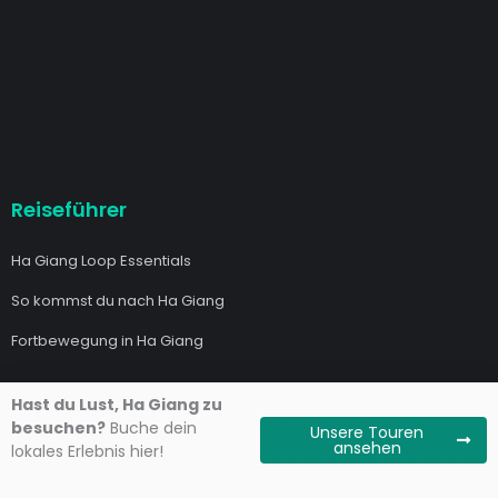
Reiseführer
Ha Giang Loop Essentials
So kommst du nach Ha Giang
Fortbewegung in Ha Giang
Touren
Hast du Lust, Ha Giang zu
besuchen?
Buche dein
Unsere Touren
Ha Giang Loop Touren
ansehen
lokales Erlebnis hier!
Ha Giang Touren