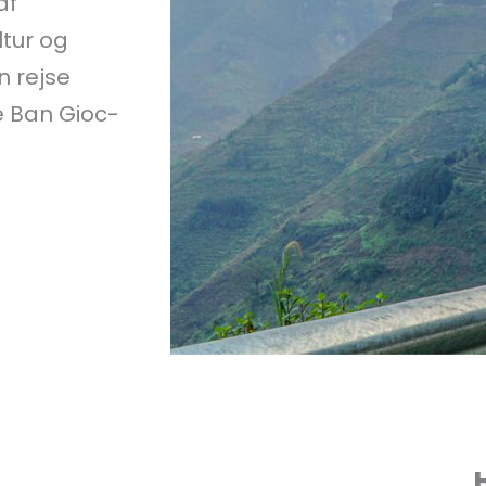
af
ltur og
n rejse
e Ban Gioc-