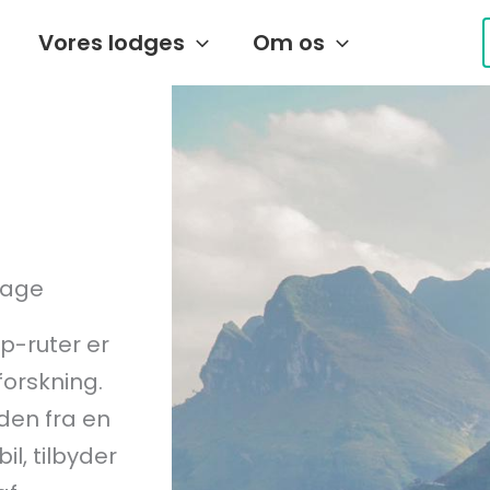
Vores lodges
Om os
dage
p-ruter er
forskning.
den fra en
il, tilbyder