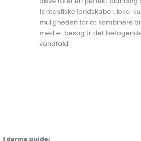
disse ruter en perfekt blanding 
fantastiske landskaber, lokal ku
muligheden for at kombinere di
med et besøg til det betagend
vandfald.
I denne guide: