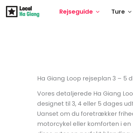
Gå
Rejseguide
Ture
til
indholdet
Ha Giang Loop rejseplan 3 – 5 
Vores detaljerede Ha Giang Loo
designet til 3, 4 eller 5 dages ud
Uanset om du foretrækker frihe
motorcykel eller komforten i en b