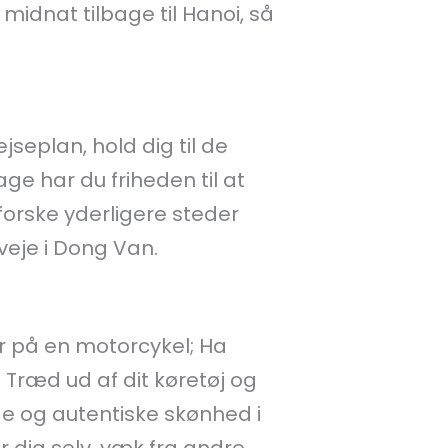
dnat tilbage til Hanoi, så
seplan, hold dig til de
ge har du friheden til at
orske yderligere steder
veje i Dong Van.
ler på en motorcykel; Ha
 Træd ud af dit køretøj og
ge og autentiske skønhed i