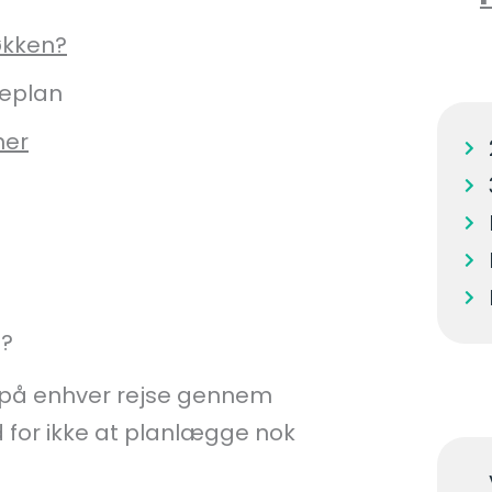
økken?
seplan
ner
n?
 på enhver rejse gennem
 for ikke at planlægge nok