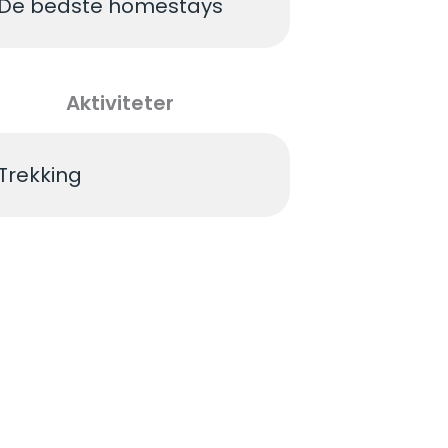
De bedste homestays
Aktiviteter
Trekking