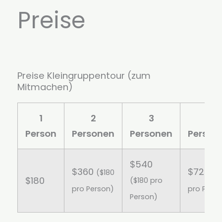
Preise
Preise Kleingruppentour (zum
Mitmachen)
1
2
3
4
Person
Personen
Personen
Person
$540
$360
$720
($180
($
$180
($180 pro
pro Person)
pro Pers
Person)