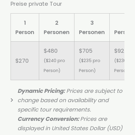
Preise private Tour
1
2
3
4
Person
Personen
Personen
Person
$480
$705
$920
$270
($240 pro
($235 pro
($230 pr
Person)
Person)
Person)
Dynamic Pricing:
Prices are subject to
change based on availability and
specific tour requirements.
Currency Conversion:
Prices are
displayed in United States Dollar (USD)