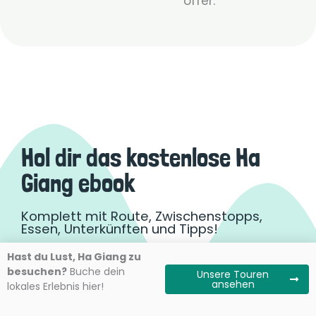
offer.
Hol dir das kostenlose Ha
Giang ebook
Komplett mit Route, Zwischenstopps,
Essen, Unterkünften und Tipps!
Hast du Lust, Ha Giang zu
Vorname
Vorname
besuchen?
Buche dein
Unsere Touren
(erforderlich)
ansehen
lokales Erlebnis hier!