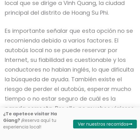
local que se dirige a Vinh Quang, la ciudad
principal del distrito de Hoang Su Phi.
Es importante señalar que esta opción no se
recomienda debido a varios factores. El
autobús local no se puede reservar por
Internet, su fiabilidad es cuestionable y los
conductores no hablan inglés, lo que dificulta
la búsqueda de ayuda. También existe el
riesgo de perder el autobús, esperar mucho
tiempo o no estar seguro de cuál es la
parada correcta. Por ello, no muchos viajeros
¿Te apetece visitar Ha
extranjeros eligen esta opción, aunque es la
Giang?
¡Reserva aquí tu
Ver nuestros recorridos
experiencia local!
más barata disponible.