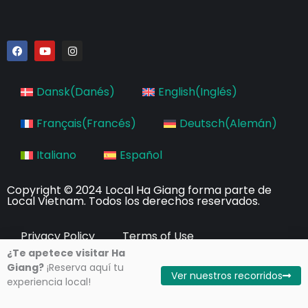
F
Y
I
a
o
n
c
u
s
e
t
t
b
u
a
Dansk
(
Danés
)
English
(
Inglés
)
o
b
g
o
e
r
k
a
Français
(
Francés
)
Deutsch
(
Alemán
)
m
Italiano
Español
Copyright © 2024 Local Ha Giang forma parte de
Local Vietnam. Todos los derechos reservados.
Privacy Policy
Terms of Use
¿Te apetece visitar Ha
Giang?
¡Reserva aquí tu
Ver nuestros recorridos
experiencia local!