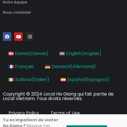
Notre équipe
Nous contacter
F
Y
I
a
o
n
c
u
s
e
t
t
b
u
a
Dansk
(
Danois
)
English
(
Anglais
)
o
b
g
o
e
r
k
a
Français
Deutsch
(
Allemand
)
m
Italiano
(
Italien
)
Español
(
Espagnol
)
Copyright © 2024 Local Ha Giang qui fait partie de
Local Vietnam. Tous droits réservés.
Privacy Policy
Terms of Use
Tu es impatient de visiter
Ha Giang ?
Réserve ton