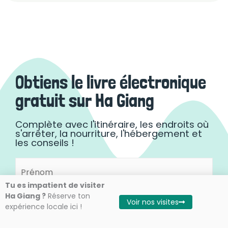
Obtiens le livre électronique
gratuit sur Ha Giang
Complète avec l'itinéraire, les endroits où
s'arrêter, la nourriture, l'hébergement et
les conseils !
Prénom
Prénom
(Nécessaire)
Tu es impatient de visiter
Ha Giang ?
Réserve ton
Voir nos visites
E-
expérience locale ici !
mail