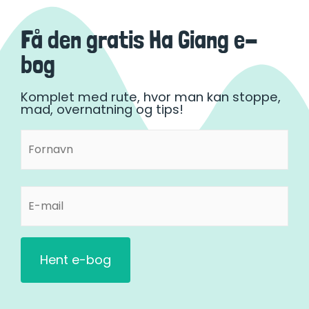
Få den gratis Ha Giang e-
bog
Komplet med rute, hvor man kan stoppe,
mad, overnatning og tips!
Fornavn
Fornavn
(Påkrævet)
E-
mail
(Påkrævet)