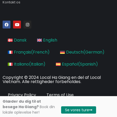
Kontakt os
F
Y
I
a
o
n
c
u
s
e
t
t
b
u
a
Dansk
English
o
b
g
o
e
r
k
a
Français
(
French
)
Deutsch
(
German
)
m
Italiano
(
Italian
)
Español
(
Spanish
)
Copyright © 2024 Local Ha Giang en del af Local
Vietnam. Alle rettigheder forbeholdes.
Privacy Policy
Terms of Use
Glæder du dig til at
besøge Ha Giang?
Book din
Se vores ture
lokale oplevelse her!