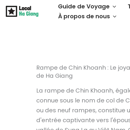
Aller
Guide de Voyage
au
À propos de nous
contenu
Rampe de Chin Khoanh : Le jo
de Ha Giang
La rampe de Chin Khoanh, éga
connue sous le nom de col de 
ou des neuf rampes, constitue 
d'entrée captivante vers l'épou
vallée de Sung La au Viêt Nam.