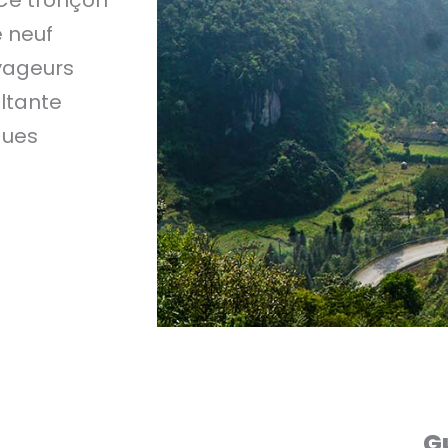
 neuf
oyageurs
ltante
ques
G