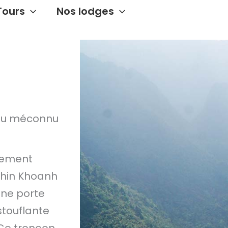
Tours
Nos lodges
yau méconnu
lement
Chin Khoanh
une porte
stouflante
 Ce tronçon