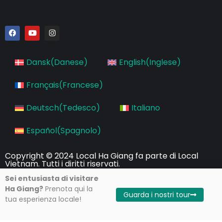
F
Y
I
a
o
n
c
u
s
e
t
t
b
u
a
Dansk
(
Danese
)
English
(
Inglese
)
o
b
g
o
e
r
k
a
Français
(
Francese
)
m
Deutsch
(
Tedesco
)
Italiano
Español
(
Spagnolo
)
Copyright © 2024 Local Ha Giang fa parte di Local
Vietnam. Tutti i diritti riservati.
Sei entusiasta di visitare
Privacy Policy
Terms of Use
Ha Giang?
Prenota qui la
Guarda i nostri tour
tua esperienza locale!