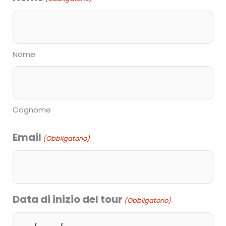
slash
MM
slash
Nome
AAAA
Cognome
Email
(Obbligatorio)
Data di inizio del tour
(Obbligatorio)