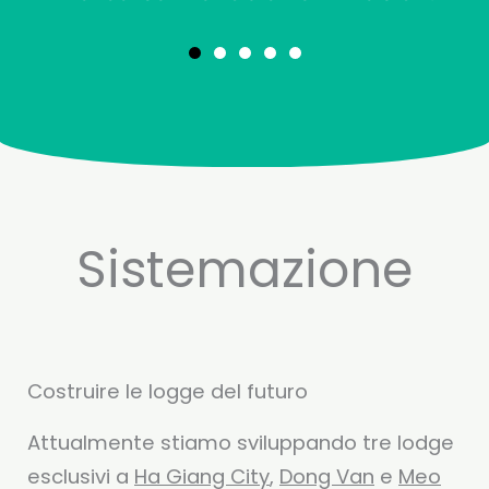
Sistemazione
Costruire le logge del futuro
Attualmente stiamo sviluppando tre lodge
esclusivi a
Ha Giang City
,
Dong Van
e
Meo