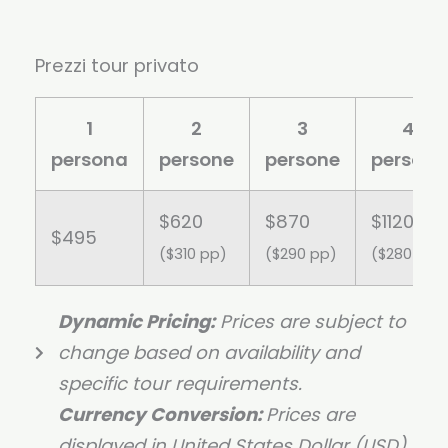
Prezzi tour privato
1
2
3
4
persona
persone
persone
persone
$620
$870
$1120
$495
($310 pp)
($290 pp)
($280 pp)
Dynamic Pricing:
Prices are subject to
change based on availability and
specific tour requirements.
Currency Conversion:
Prices are
displayed in United States Dollar (USD)