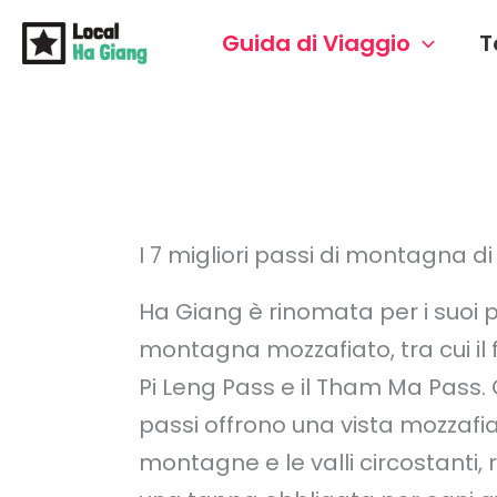
Vai
Guida di Viaggio
T
al
contenuto
I 7 migliori passi di montagna d
Ha Giang è rinomata per i suoi p
montagna mozzafiato, tra cui i
Pi Leng Pass e il Tham Ma Pass. 
passi offrono una vista mozzafia
montagne e le valli circostanti,