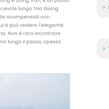
 Giang e Dong Van, è un passo
acevole lungo l’Ha Giang
ete ricompensati con
i si può vedere l’elegante
ima. Non è raro incontrare
o lungo il passo, spesso