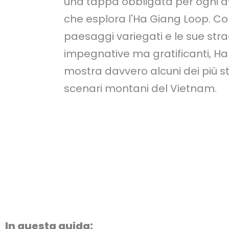
una tappa obbligata per ogni a
che esplora l'Ha Giang Loop. Con
paesaggi variegati e le sue str
impegnative ma gratificanti, H
mostra davvero alcuni dei più s
scenari montani del Vietnam.
In questa guida: