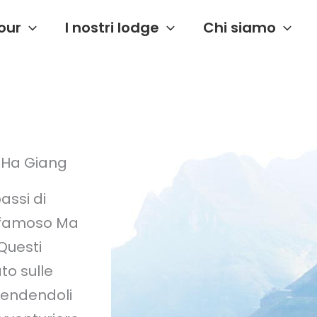
our
I nostri lodge
Chi siamo
i Ha Giang
assi di
l famoso Ma
Questi
to sulle
 rendendoli