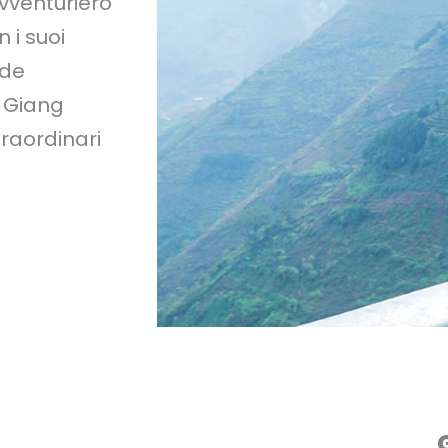
vventuriero
 i suoi
ade
a Giang
traordinari