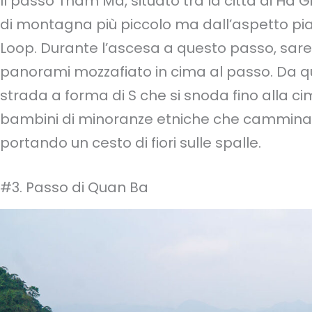
Il passo Tham Ma, situato tra la città di Ha
di montagna più piccolo ma dall’aspetto pi
Loop. Durante l’ascesa a questo passo, sar
panorami mozzafiato in cima al passo. Da qu
strada a forma di S che si snoda fino alla c
bambini di minoranze etniche che camminan
portando un cesto di fiori sulle spalle.
#3. Passo di Quan Ba