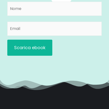
Nome
Nome
(Obbligatorio)
Email
(Obbligatorio)