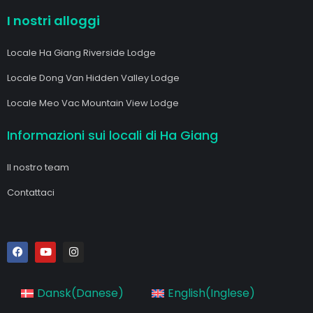
I nostri alloggi
Locale Ha Giang Riverside Lodge
Locale Dong Van Hidden Valley Lodge
Locale Meo Vac Mountain View Lodge
Informazioni sui locali di Ha Giang
Il nostro team
Contattaci
F
Y
I
a
o
n
c
u
s
e
t
t
b
u
a
Dansk
(
Danese
)
English
(
Inglese
)
o
b
g
o
e
r