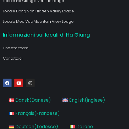
Locale Ha Giang Riverside Lodge
Locale Dong Van Hidden Valley Lodge
Locale Meo Vac Mountain View Lodge
Informazioni sui locali di Ha Giang
Il nostro team
Contattaci
F
Y
I
a
o
n
c
u
s
e
t
t
b
u
a
Dansk
(
Danese
)
English
(
Inglese
)
o
b
g
o
e
r
k
a
Français
(
Francese
)
m
Deutsch
(
Tedesco
)
Italiano