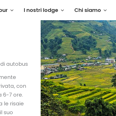
our
I nostri lodge
Chi siamo
 di autobus
lmente
rivata, con
 6-7 ore.
 le risaie
l suo