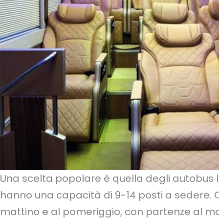
Una scelta popolare è quella degli autobus 
hanno una capacità di 9-14 posti a sedere. 
mattino e al pomeriggio, con partenze al mat