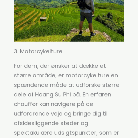
3. Motorcykelture
For dem, der ønsker at dække et
større område, er motorcykelture en
spændende måde at udforske større
dele af Hoang Su Phi på. En erfaren
chauffør kan navigere på de
udfordrende veje og bringe dig til
afsidesliggende steder og
spektakulære udsigtspunkter, som er