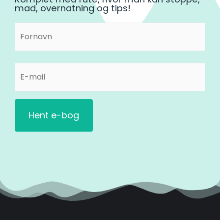
mad, overnatning og tips!
Fornavn
Fornavn
(Påkrævet)
E-
mail
(Påkrævet)