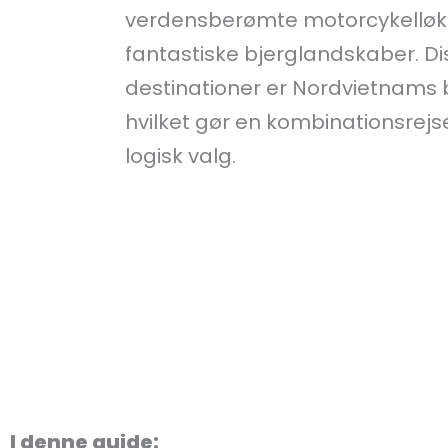
verdensberømte motorcykellø
fantastiske bjerglandskaber. Di
destinationer er Nordvietnams 
hvilket gør en kombinationsrejse 
logisk valg.
I denne guide: