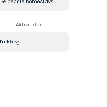
De bedste homestays
Aktiviteter
Trekking