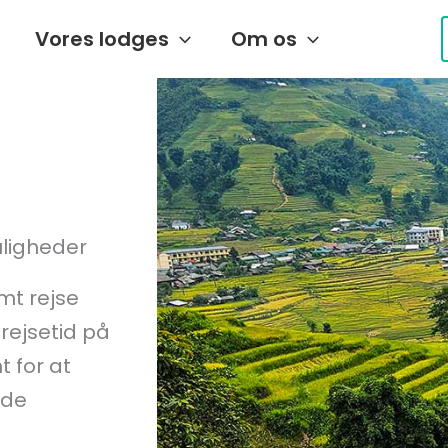
Vores lodges
Om os
uligheder
mt rejse
 rejsetid på
t for at
ede