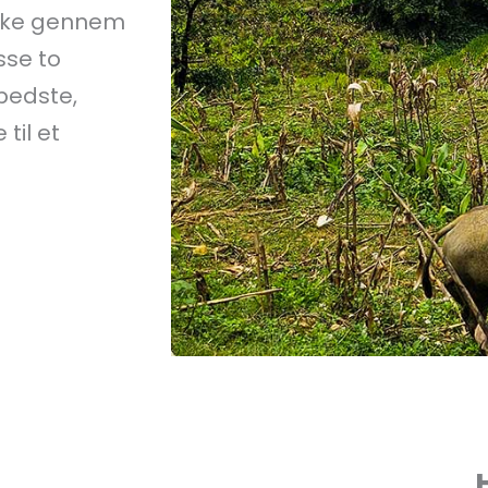
kke gennem
sse to
bedste,
til et