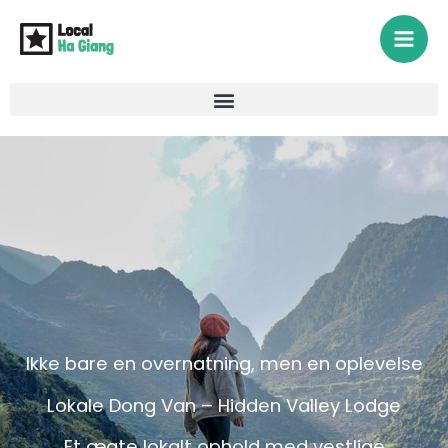
Gå
til
indholdet
Ikke bare en overnatning, men en oplevelse
Lokale Dong Van – Hidden Valley Lodge
Et ægte lokalt ophold med vestlige