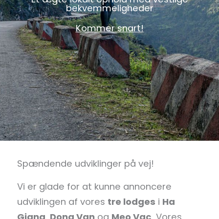
bekvemmeligheder
Kommer snart!
Spændende udviklinger på vej!
Vi er glade for at kunne annoncere
udviklingen af vores
tre lodges
i
Ha
Giang
,
Dong Van
og
Meo Vac
. Vores