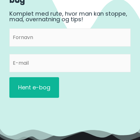
Komplet med rute, hvor man kan stoppe,
mad, overnatning og tips!
Fornavn
Fornavn
(Påkrævet)
E-
mail
(Påkrævet)