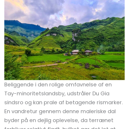
Beliggende i den rolige omfavnelse af en
Tay-minoritetslandsby, udstråler Du Gia
sindsro og kan prale af betagende rismarker.
En vandretur gennem denne maleriske dal
byder på en dejlig oplevelse, da terrænet