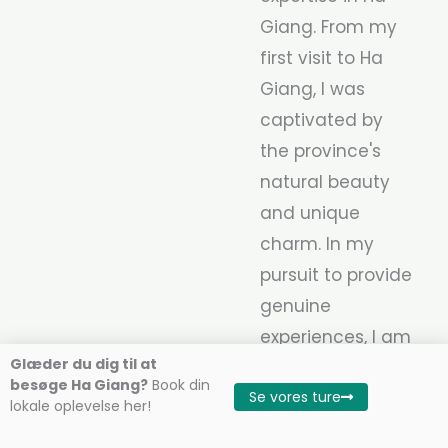
Giang. From my
first visit to Ha
Giang, I was
captivated by
the province's
natural beauty
and unique
charm. In my
pursuit to provide
genuine
experiences, I am
Glæder du dig til at
currently
besøge Ha Giang?
Book din
Se vores ture
dedicated to
lokale oplevelse her!
building two