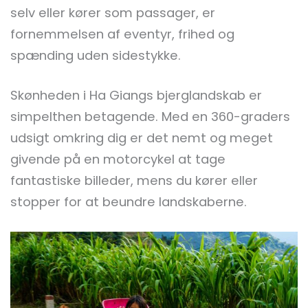
selv eller kører som passager, er
fornemmelsen af eventyr, frihed og
spænding uden sidestykke.
Skønheden i Ha Giangs bjerglandskab er
simpelthen betagende. Med en 360-graders
udsigt omkring dig er det nemt og meget
givende på en motorcykel at tage
fantastiske billeder, mens du kører eller
stopper for at beundre landskaberne.