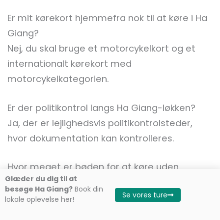
Er mit kørekort hjemmefra nok til at køre i Ha
Giang?
Nej, du skal bruge et motorcykelkort og et
internationalt kørekort med
motorcykelkategorien.
Er der politikontrol langs Ha Giang-løkken?
Ja, der er lejlighedsvis politikontrolsteder,
hvor dokumentation kan kontrolleres.
Hvor meget er bøden for at køre uden
Glæder du dig til at
kørekort på Ha Giang Loop?
besøge Ha Giang?
Book din
Se vores ture
Bøderne varierer fra 1,5 til 2 millioner VND eller
lokale oplevelse her!
80 til 100 USD.