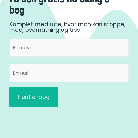
bog
Komplet med rute, hvor man kan stoppe,
mad, overnatning og tips!
Fornavn
Fornavn
(Påkrævet)
E-
mail
(Påkrævet)