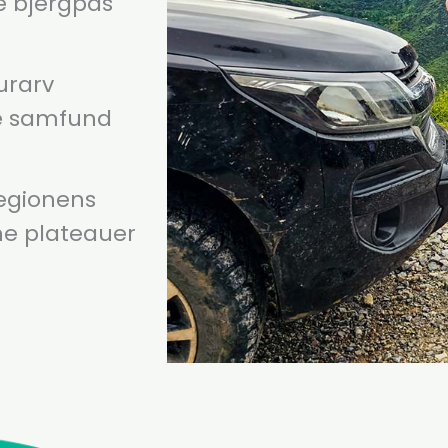
e bjergpas
urarv
ke samfund
regionens
ne plateauer