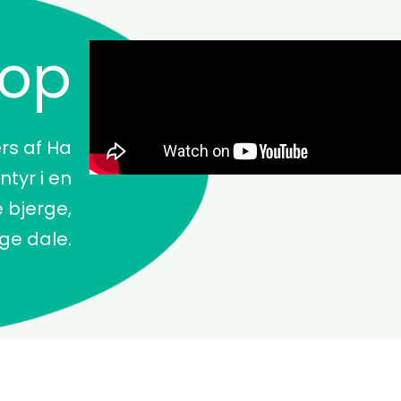
oop
rs af Ha
tyr i en
 bjerge,
ge dale.