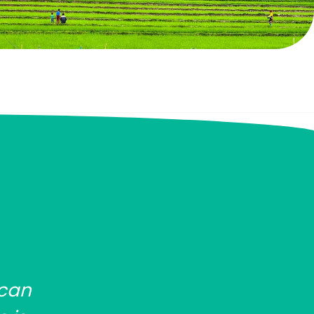
 can
Ha Giang loop road tour 