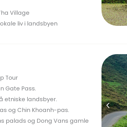
Tha Village
okale liv i landsbyen
op Tour
n Gate Pass.
 etniske landsbyer.
pas og Chin Khoanh-pas.
ns palads og Dong Vans gamle