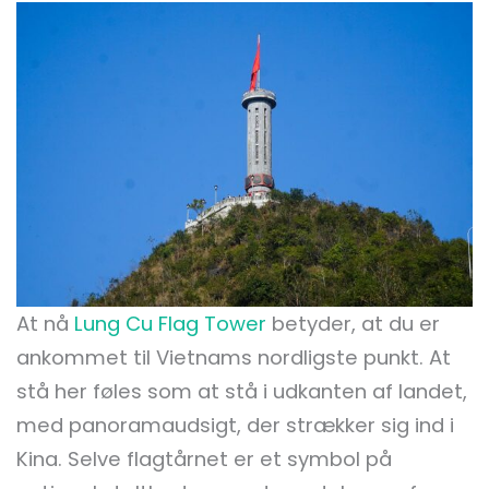
At nå
Lung Cu Flag Tower
betyder, at du er
ankommet til Vietnams nordligste punkt. At
stå her føles som at stå i udkanten af landet,
med panoramaudsigt, der strækker sig ind i
Kina. Selve flagtårnet er et symbol på