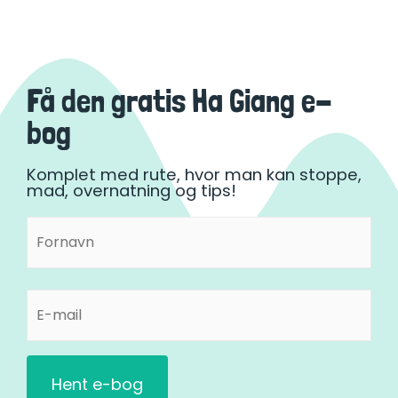
Få den gratis Ha Giang e-
bog
Komplet med rute, hvor man kan stoppe,
mad, overnatning og tips!
Fornavn
Fornavn
(Påkrævet)
E-
mail
(Påkrævet)