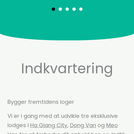
Indkvartering
Bygger fremtidens loger
Vi er i gang med at udvikle tre eksklusive
lodges i
Ha Giang City
,
Dong Van
og
Meo