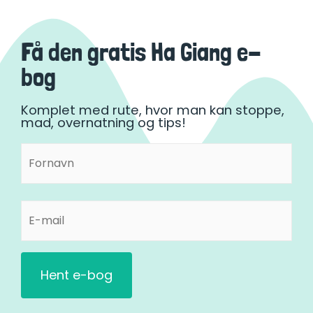
Få den gratis Ha Giang e-
bog
Komplet med rute, hvor man kan stoppe,
mad, overnatning og tips!
Fornavn
Fornavn
(Påkrævet)
E-
mail
(Påkrævet)