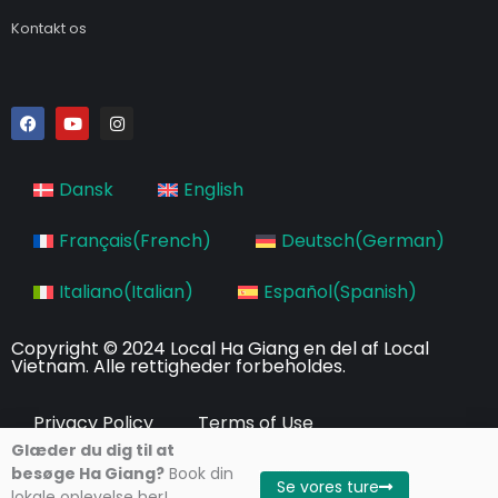
Kontakt os
F
Y
I
a
o
n
c
u
s
e
t
t
b
u
a
Dansk
English
o
b
g
o
e
r
k
a
Français
(
French
)
Deutsch
(
German
)
m
Italiano
(
Italian
)
Español
(
Spanish
)
Copyright © 2024 Local Ha Giang en del af Local
Vietnam. Alle rettigheder forbeholdes.
Privacy Policy
Terms of Use
Glæder du dig til at
besøge Ha Giang?
Book din
Se vores ture
lokale oplevelse her!