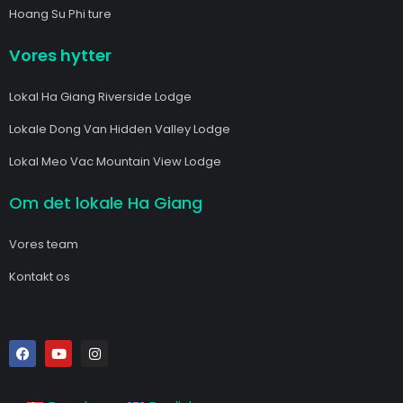
Hoang Su Phi ture
Vores hytter
Lokal Ha Giang Riverside Lodge
Lokale Dong Van Hidden Valley Lodge
Lokal Meo Vac Mountain View Lodge
Om det lokale Ha Giang
Vores team
Kontakt os
F
Y
I
a
o
n
c
u
s
e
t
t
b
u
a