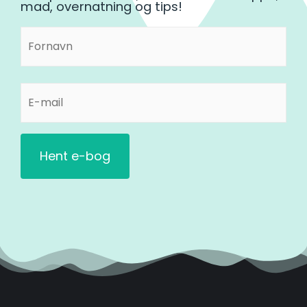
mad, overnatning og tips!
Fornavn
Fornavn
(Påkrævet)
E-
mail
(Påkrævet)