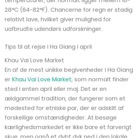
temperaturer, der normalt ligger mellem 18-
28°C (64-82°F). Chancerne for regn er stadig
relativt lave, hvilket giver mulighed for
uafbrudte udendørs udforskninger.
Tips til at rejse i Ha Giang i april
Khau Vai Love Market
En af de mest unikke begivenheder i Ha Giang
er
Khau Vai Love Market
, som normalt finder
sted i enten april eller maj. Det er en
ældgammel tradition, der fungerer som et
mødested for etniske par, der er adskilt af
forskellige omstændigheder. At besøge
kærlighedsmarkedet er ikke bare et farverigt
skue, men også et dybt dyk ned i den lokale